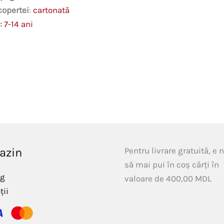
copertei
:
cartonată
:
7-14 ani
azin
Pentru livrare gratuită, e 
să mai pui în coș cărți în
og
valoare de
400,00
MDL
ții