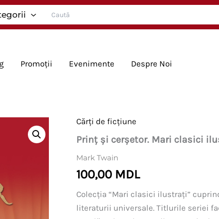
Search
tegorii
for:
g
Promoții
Evenimente
Despre Noi
Cărți de ficțiune
Prinț și cerșetor. Mari clasici ilu
Mark Twain
100,00
MDL
Colecția “Mari clasici ilustrați” cupr
literaturii universale. Titlurile seriei f