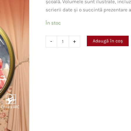
școală. Volumele sunt ilustrate, inclu
scrierii date și o succintă prezentare a 
În stoc
Cantitate
Adaugă în coș
-
+
Prinț
și
cerșetor.
Mari
clasici
ilustrați