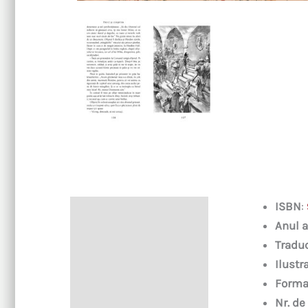
ISBN
:
Descriere
Anul a
Informații suplimentare
Tradu
Ilustra
Forma
Nr. de