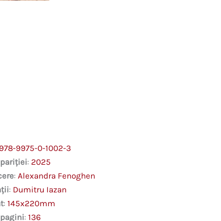
978-9975-0-1002-3
pariției
:
2025
cere
:
Alexandra Fenoghen
ții
:
Dumitru Iazan
t
:
145x220mm
 pagini
:
136