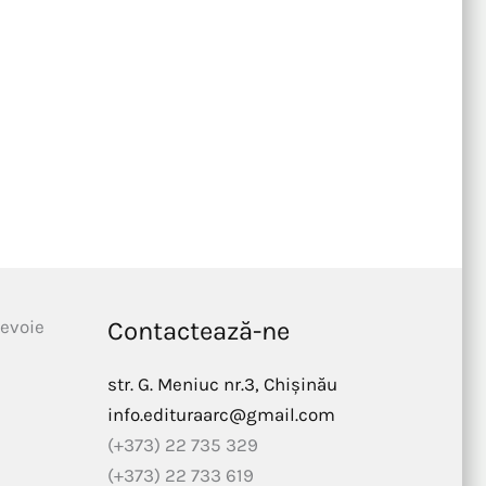
nevoie
Contactează-ne
str. G. Meniuc nr.3, Chișinău
info.edituraarc@gmail.com
(+373) 22 735 329
(+373) 22 733 619