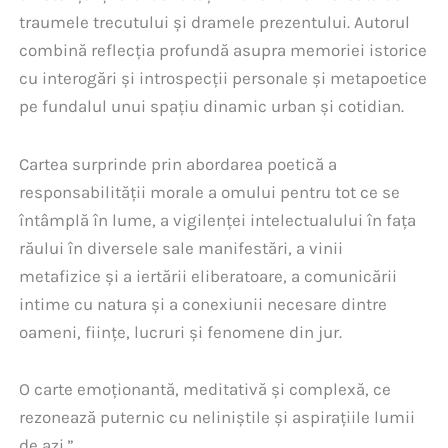
traumele trecutului și dramele prezentului. Autorul
combină reflecția profundă asupra memoriei istorice
cu interogări și introspecții personale și metapoetice
pe fundalul unui spațiu dinamic urban și cotidian.
Cartea surprinde prin abordarea poetică a
responsabilității morale a omului pentru tot ce se
întâmplă în lume, a vigilenței intelectualului în fața
răului în diversele sale manifestări, a vinii
metafizice și a iertării eliberatoare, a comunicării
intime cu natura și a conexiunii necesare dintre
oameni, ființe, lucruri și fenomene din jur.
O carte emoționantă, meditativă și complexă, ce
rezonează puternic cu neliniștile și aspirațiile lumii
de azi.”