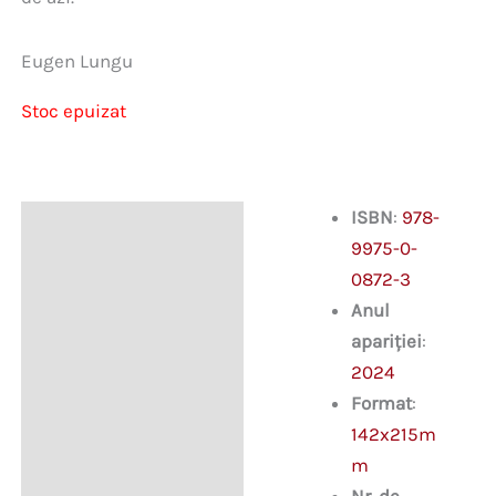
Eugen Lungu
Stoc epuizat
ISBN
:
978-
Descriere
9975-0-
0872-3
Anul
apariției
:
2024
Format
:
142x215m
m