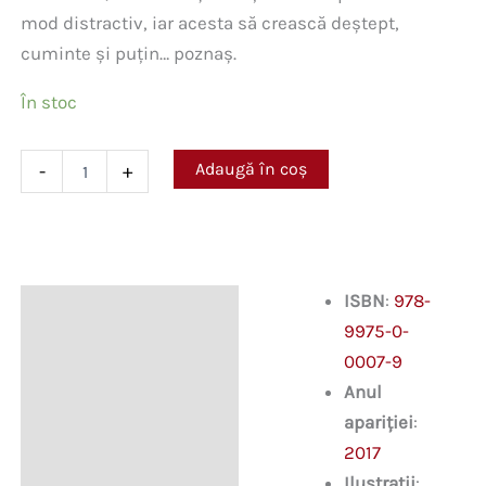
mod distractiv, iar acesta să crească deștept,
cuminte și puțin… poznaș.
În stoc
Cantitate
Adaugă în coș
-
+
Soarele
de
acadea.
Carte
de
crescut
ISBN
:
978-
Descriere
copii
9975-0-
și
părinți
0007-9
Anul
apariției
:
2017
Ilustrații
: