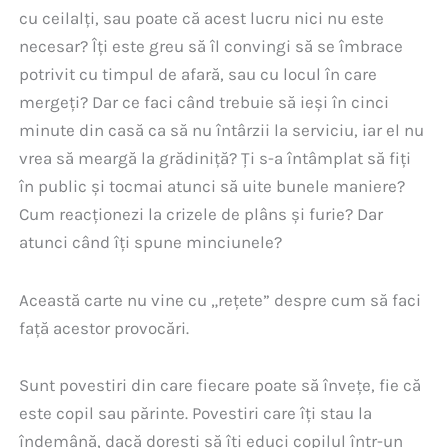
cu ceilalţi, sau poate că acest lucru nici nu este
necesar? Îţi este greu să îl convingi să se îmbrace
potrivit cu timpul de afară, sau cu locul în care
mergeţi? Dar ce faci când trebuie să ieşi în cinci
minute din casă ca să nu întârzii la serviciu, iar el nu
vrea să meargă la grădiniţă? Ţi s-a întâmplat să fiţi
în public şi tocmai atunci să uite bunele maniere?
Cum reacţionezi la crizele de plâns şi furie? Dar
atunci când îţi spune minciunele?
Această carte nu vine cu „reţete” despre cum să faci
faţă acestor provocări.
Sunt povestiri din care fiecare poate să înveţe, fie că
este copil sau părinte. Povestiri care îţi stau la
îndemână, dacă doreşti să îţi educi copilul într-un