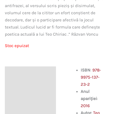
antifrazei, al versului scris pieziș și disimulat,
volumul cere de la cititor un efort conștient de
decodare, dar și o participare afectivă la jocul
textual. Ludicul lucid ar fi formula care definește
poetica actuală a lui Teo Chiriac .” Răzvan Voncu
Stoc epuizat
ISBN
:
978-
Descriere
9975-137-
23-2
Anul
apariției
:
2016
Autor
:
Teo