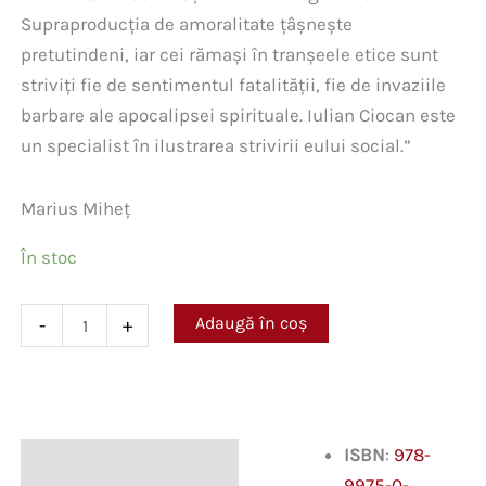
Supraproducția de amoralitate țâșnește
pretutindeni, iar cei rămași în tranșeele etice sunt
striviți fie de sentimentul fatalității, fie de invaziile
barbare ale apocalipsei spirituale. Iulian Ciocan este
un specialist în ilustrarea strivirii eului social.”
Marius Miheț
În stoc
Cantitate
Adaugă în coș
-
+
Tărâmul
lui
Sașa
Kozak
ISBN
:
978-
Descriere
9975-0-