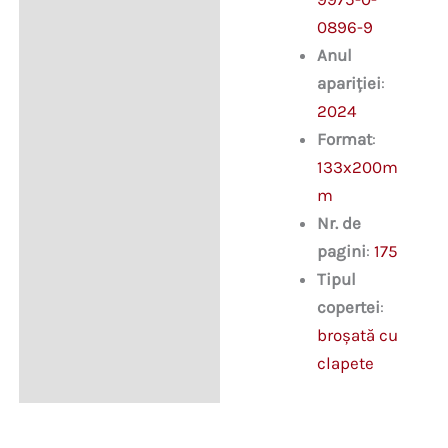
0896-9
Anul
apariției
:
2024
Format
:
133x200m
m
Nr. de
pagini
:
175
Tipul
copertei
:
broșată cu
clapete