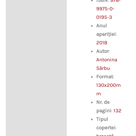
ISBN
:
978-
Descriere
9975-0-
0195-3
Anul
apariției
:
2018
Autor
:
Antonina
Sârbu
Format
:
130x200m
m
Nr. de
pagini
:
132
Tipul
copertei
: