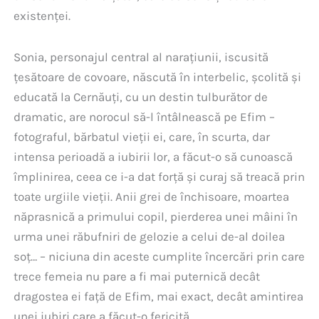
existenței.
Sonia, personajul central al narațiunii, iscusită
țesătoare de covoare, născută în interbelic, școlită și
educată la Cernăuți, cu un destin tulburător de
dramatic, are norocul să-l întâlnească pe Efim –
fotograful, bărbatul vieții ei, care, în scurta, dar
intensa perioadă a iubirii lor, a făcut-o să cunoască
împlinirea, ceea ce i-a dat forță și curaj să treacă prin
toate urgiile vieții. Anii grei de închisoare, moartea
năprasnică a primului copil, pierderea unei mâini în
urma unei răbufniri de gelozie a celui de-al doilea
soț… – niciuna din aceste cumplite încercări prin care
trece femeia nu pare a fi mai puternică decât
dragostea ei față de Efim, mai exact, decât amintirea
unei iubiri care a făcut-o fericită.