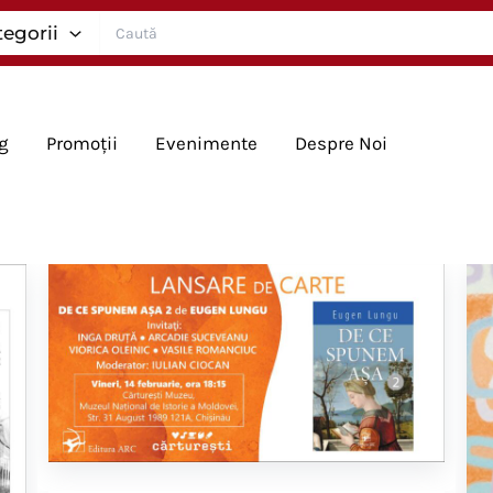
Search
tegorii
for:
g
Promoții
Evenimente
Despre Noi