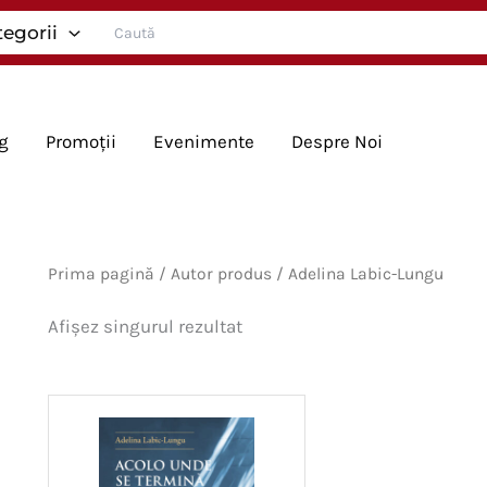
Search
tegorii
for:
g
Promoții
Evenimente
Despre Noi
Prima pagină
/ Autor produs / Adelina Labic-Lungu
Afișez singurul rezultat