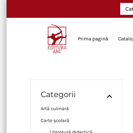
Skip
Ca
to
content
Prima pagină
Catalo
Categorii
Artă culinară
Carte școlară
Literatură didactică