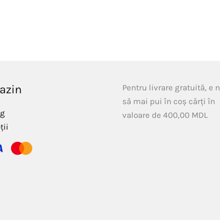
azin
Pentru livrare gratuită, e 
să mai pui în coș cărți în
og
valoare de
400,00
MDL
ții