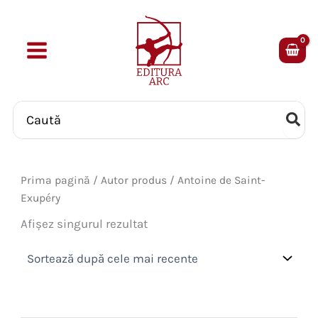
Skip
to
content
Search
for:
Prima pagină
/ Autor produs / Antoine de Saint-
Exupéry
Afișez singurul rezultat