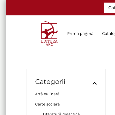
Skip
Ca
to
content
Prima pagină
Catalo
Categorii
Artă culinară
Carte școlară
Literatură didactică