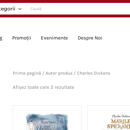
Search
tegorii
for:
g
Promoții
Evenimente
Despre Noi
Prima pagină
/ Autor produs / Charles Dickens
Sortat
Afișez toate cele 2 rezultate
după
cele
mai
recente