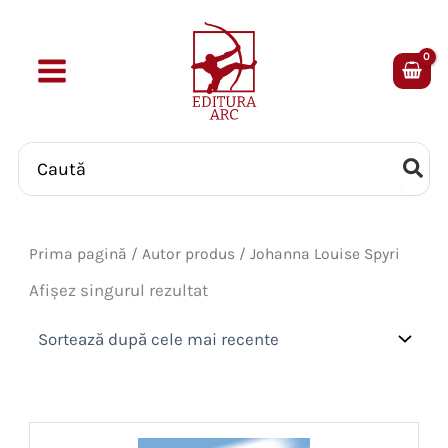
Skip
to
content
Search
for:
Prima pagină
/ Autor produs / Johanna Louise Spyri
Afișez singurul rezultat