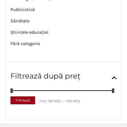
Publicistică
Sănătate
Științele educației
Fără categorie
Filtrează după preț
P
P
Filtrează
Preț:
90 MDL
—
100 MDL
r
r
e
e
ț
ț
m
m