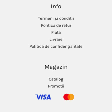
i
a
Info
n
x
i
i
m
m
Termeni și condiții
Politica de retur
Plată
Livrare
Politică de confidențialitate
Magazin
Catalog
Promoții