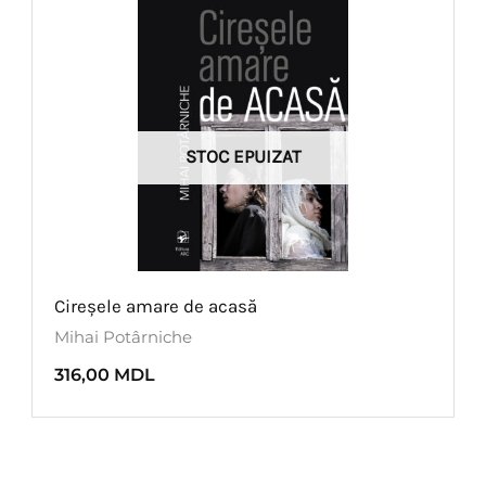
STOC EPUIZAT
Cireșele amare de acasă
Mihai Potârniche
316,00
MDL