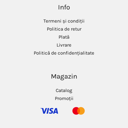
i
a
Info
n
x
i
i
m
m
Termeni și condiții
Politica de retur
Plată
Livrare
Politică de confidențialitate
Magazin
Catalog
Promoții