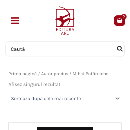
Skip
to
content
Search
for:
Prima pagină
/ Autor produs / Mihai Potârniche
Afișez singurul rezultat