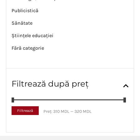
Publicistică
Sănătate
Științele educației
Fără categorie
Filtrează după preț
P
P
Filtrează
Preț:
310 MDL
—
320 MDL
r
r
e
e
ț
ț
m
m