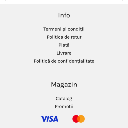
m
m
i
a
Info
n
x
i
i
m
m
Termeni și condiții
Politica de retur
Plată
Livrare
Politică de confidențialitate
Magazin
Catalog
Promoții