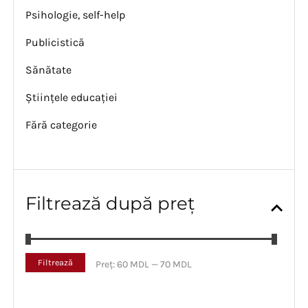
Psihologie, self-help
Publicistică
Sănătate
Științele educației
Fără categorie
Filtrează după preț
P
P
Filtrează
Preț:
60 MDL
—
70 MDL
r
r
e
e
ț
ț