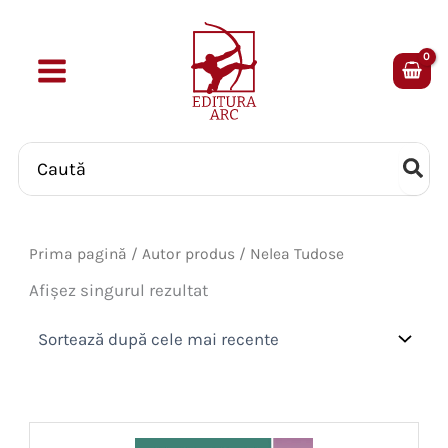
Skip
to
content
Search
for:
Prima pagină
/ Autor produs / Nelea Tudose
Afișez singurul rezultat