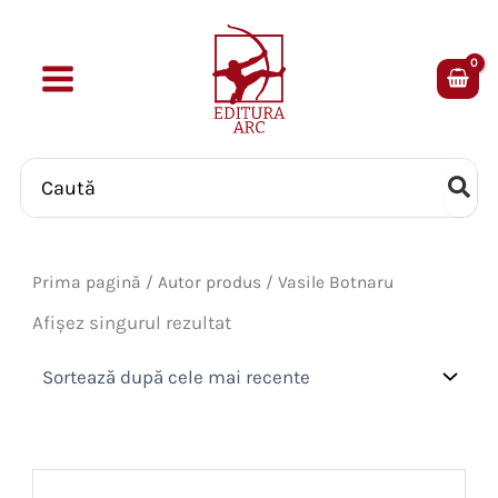
Skip
to
content
Search
for:
Prima pagină
/ Autor produs / Vasile Botnaru
Afișez singurul rezultat