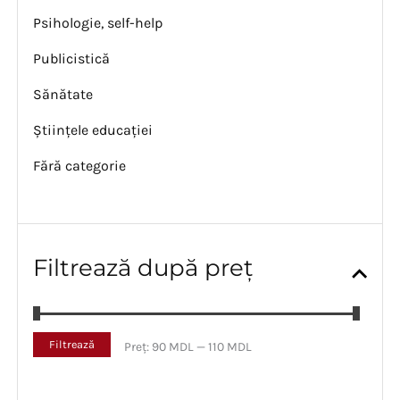
Psihologie, self-help
Publicistică
Sănătate
Științele educației
Fără categorie
Filtrează după preț
P
P
Filtrează
Preț:
90 MDL
—
110 MDL
r
r
e
e
ț
ț