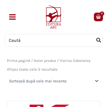
Skip
to
content
Search
for:
Prima pagină
/ Autor produs / Viorica Cebotaroș
Sortat
Afișez toate cele 2 rezultate
după
cele
mai
recente