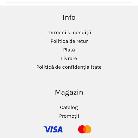
m
m
i
a
Info
n
x
i
i
m
m
Termeni și condiții
Politica de retur
Plată
Livrare
Politică de confidențialitate
Magazin
Catalog
Promoții