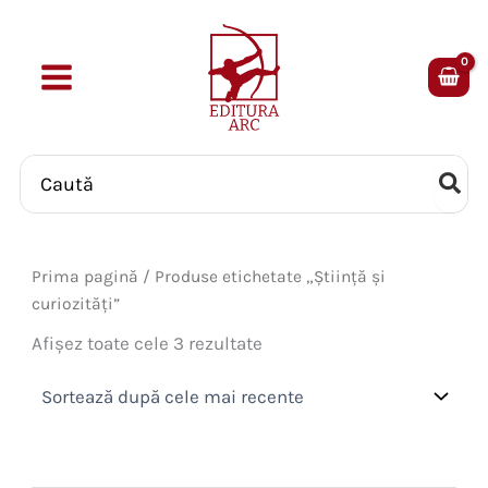
Skip
to
content
Search
for:
Prima pagină
/ Produse etichetate „Știință și
curiozități”
Sortat
Afișez toate cele 3 rezultate
după
cele
mai
recente