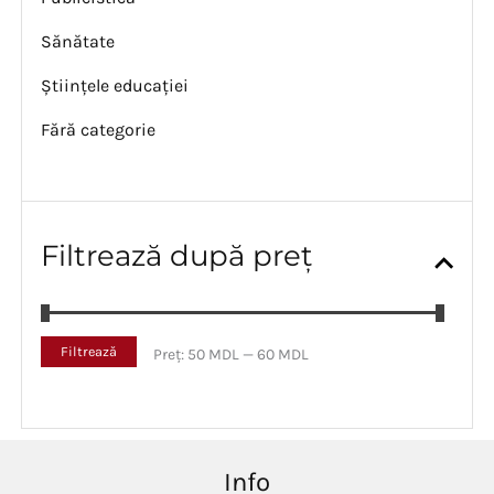
Sănătate
Științele educației
Fără categorie
Filtrează după preț
P
P
Filtrează
Preț:
50 MDL
—
60 MDL
r
r
e
e
ț
ț
m
m
i
a
Info
n
x