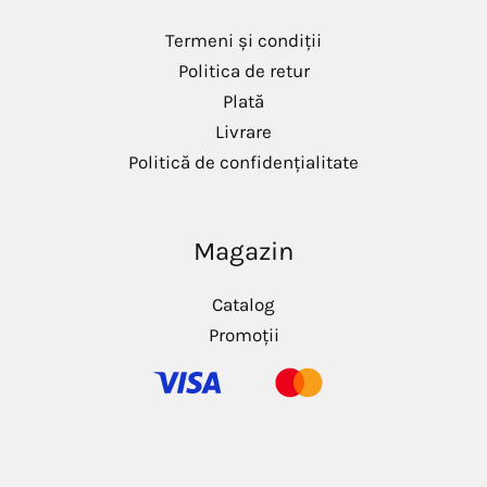
i
i
m
m
Termeni și condiții
Politica de retur
Plată
Livrare
Politică de confidențialitate
Magazin
Catalog
Promoții