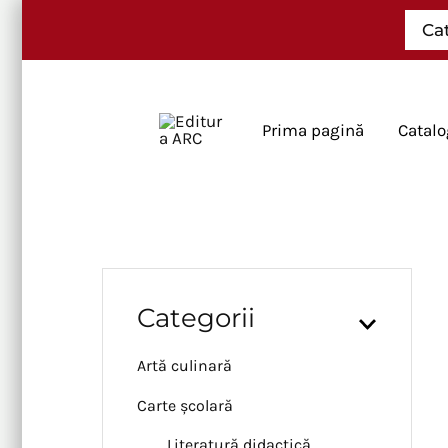
Skip
Ca
to
content
Prima pagină
Catalo
Categorii
Artă culinară
Carte școlară
Literatură didactică