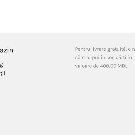
azin
Pentru livrare gratuită, e 
să mai pui în coș cărți în
og
valoare de
400,00
MDL
ții