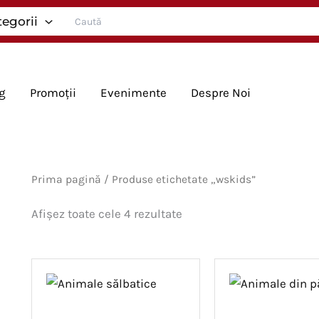
Search
tegorii
for:
g
Promoții
Evenimente
Despre Noi
Prima pagină
/ Produse etichetate „wskids”
Sortat
Afișez toate cele 4 rezultate
după
cele
mai
recente