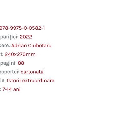
978-9975-0-0582-1
pariției
:
2022
cere
:
Adrian Ciubotaru
t
:
240x270mm
 pagini
:
88
copertei
:
cartonată
ie
:
Istorii extraordinare
:
7-14 ani