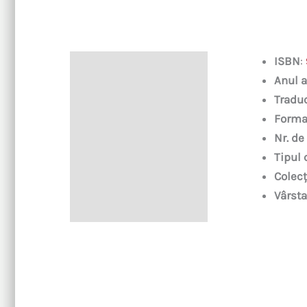
ISBN
:
Descriere
Anul a
Tradu
Forma
Nr. de
Tipul 
Colecț
Vârsta