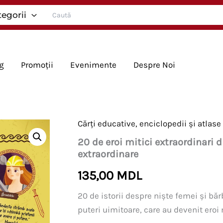
Search
tegorii
for:
g
Promoții
Evenimente
Despre Noi
Cărți educative, enciclopedii și atlase
20 de eroi mitici extraordinari d
extraordinare
135,00
MDL
20 de istorii despre niște femei și băr
puteri uimitoare, care au devenit eroi 