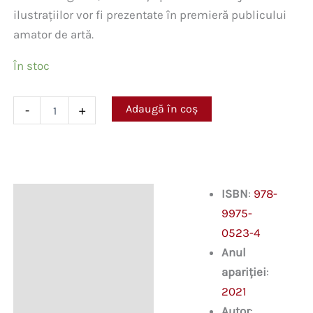
ilustrațiilor vor fi prezentate în premieră publicului
amator de artă.
În stoc
Cantitate
Adaugă în coș
-
+
Anatol
Grigoraș.
Artistul
din
umbră
(1919-
ISBN
:
978-
Descriere
2002)
9975-
0523-4
Anul
apariției
:
2021
Autor
: