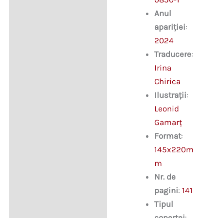
Anul
apariției
:
2024
Traducere
:
Irina
Chirica
Ilustrații
:
Leonid
Gamarț
Format
:
145x220m
m
Nr. de
pagini
:
141
Tipul
copertei
: