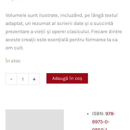
Volumele sunt ilustrate, incluzând, pe lângă textul
adaptat, un rezumat al scrierii date și o succintă
prezentare a vieții și operei clasicului. Fiecare dintre
aceste creații este esențială pentru formarea ta ca
om cult.
În stoc
Cantitate
Adaugă în coș
-
+
Comoara
din
insulă.
Mari
clasici
ilustrați
ISBN
:
978-
Descriere
9975-0-
0850-1