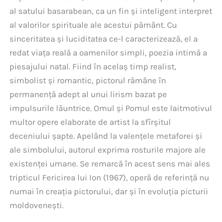
al satului basarabean, ca un fin şi inteligent interpret
al valorilor spirituale ale acestui pământ. Cu
sinceritatea şi luciditatea ce-l caracterizează, el a
redat viaţa reală a oamenilor simpli, poezia intimă a
piesajului natal. Fiind în acelaş timp realist,
simbolist şi romantic, pictorul rămâne în
permanenţă adept al unui lirism bazat pe
impulsurile lăuntrice. Omul şi Pomul este laitmotivul
multor opere elaborate de artist la sfîrşitul
deceniului şapte. Apelând la valenţele metaforei şi
ale simbolului, autorul exprima rosturile majore ale
existenţei umane. Se remarcă în acest sens mai ales
tripticul Fericirea lui Ion (1967), operă de referinţă nu
numai în creaţia pictorului, dar şi în evoluţia picturii
moldoveneşti.