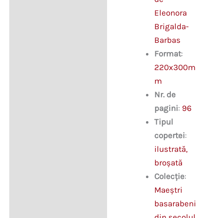
Eleonora
Brigalda-
Barbas
Format
:
220x300m
m
Nr. de
pagini
:
96
Tipul
copertei
:
ilustrată,
broşată
Colecție
:
Maeştri
basarabeni
din secolul