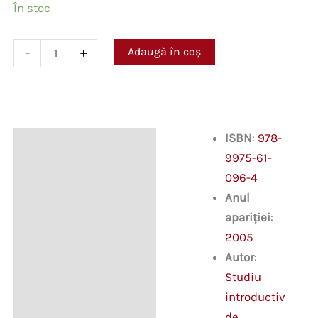
În stoc
Cantitate
Adaugă în coș
-
+
Igor
Vieru
ISBN
:
978-
Descriere
9975-61-
096-4
Anul
apariției
:
2005
Autor
:
Studiu
introductiv
de