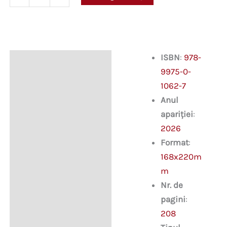
Lumea,
între
paranoia
și
metanoia
ISBN
:
978-
Descriere
9975-0-
Informații suplimentare
1062-7
Anul
apariției
:
2026
Format
:
168x220m
m
Nr. de
pagini
:
208