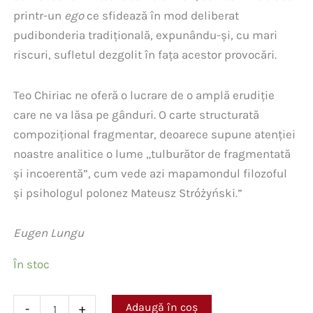
printr-un
ego
ce sfidează în mod deliberat
pudibonderia tradițională, expunându-și, cu mari
riscuri, sufletul dezgolit în fața acestor provocări.
Teo Chiriac ne oferă o lucrare de o amplă erudiție
care ne va lăsa pe gânduri. O carte structurată
compozițional fragmentar, deoarece supune atenției
noastre analitice o lume „tulburător de fragmentată
și incoerentă”, cum vede azi mapamondul filozoful
și psihologul polonez Mateusz Stróżyński.”
Eugen Lungu
În stoc
Cantitate
Adaugă în coș
-
+