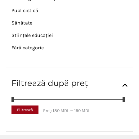
Publicistică
Sănătate
Științele educației
Fără categorie
Filtrează după preț
P
P
Filtrează
Preț:
180 MDL
—
190 MDL
r
r
e
e
ț
ț
m
m