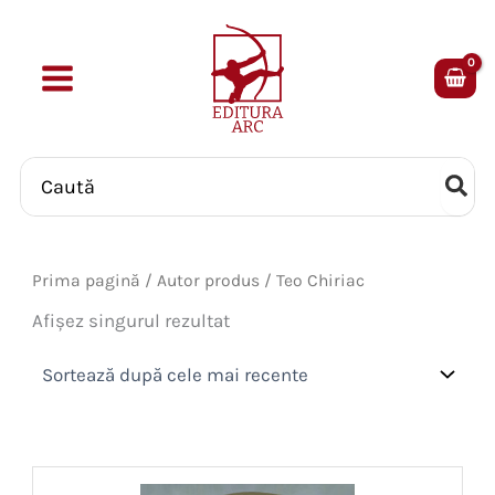
Skip
to
content
Search
for:
Prima pagină
/ Autor produs / Teo Chiriac
Afișez singurul rezultat