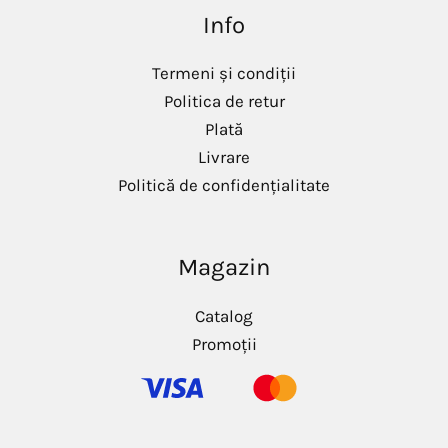
i
a
Info
n
x
i
i
m
m
Termeni și condiții
Politica de retur
Plată
Livrare
Politică de confidențialitate
Magazin
Catalog
Promoții