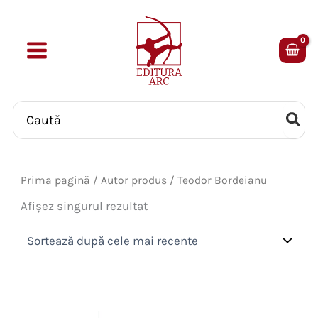
Skip
to
content
Search
for:
Prima pagină
/ Autor produs / Teodor Bordeianu
Afișez singurul rezultat