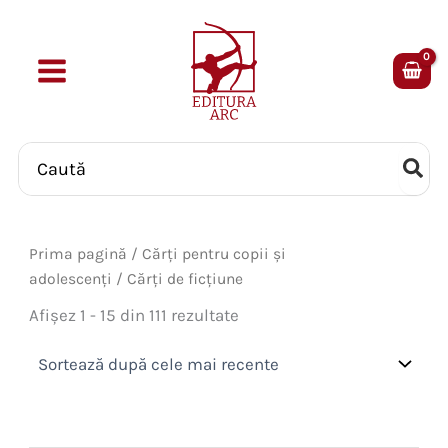
Skip
to
content
Search
for:
Prima pagină
/
Cărți pentru copii și
adolescenți
/ Cărți de ficțiune
Sortat
Afișez 1 - 15 din 111 rezultate
după
cele
mai
recente