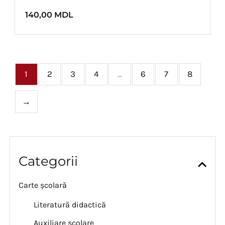
140,00
MDL
1
2
3
4
…
6
7
8
→
Categorii
Carte școlară
Literatură didactică
Auxiliare școlare