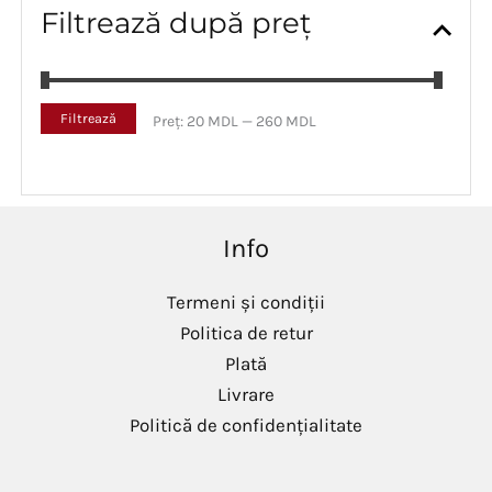
Filtrează după preț
P
P
Filtrează
Preț:
20 MDL
—
260 MDL
r
r
e
e
ț
ț
m
m
i
a
Info
n
x
i
i
m
m
Termeni și condiții
Politica de retur
Plată
Livrare
Politică de confidențialitate