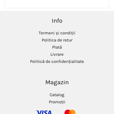
ț
ț
m
m
i
a
Info
n
x
i
i
m
m
Termeni și condiții
Politica de retur
Plată
Livrare
Politică de confidențialitate
Magazin
Catalog
Promoții