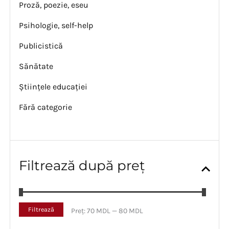
Proză, poezie, eseu
Psihologie, self-help
Publicistică
Sănătate
Științele educației
Fără categorie
Filtrează după preț
P
P
Filtrează
Preț:
70 MDL
—
80 MDL
r
r
e
e