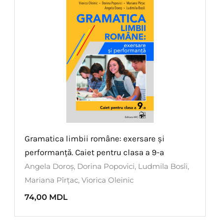
Gramatica limbii române: exersare și
performanță. Caiet pentru clasa a 9-a
Angela Doroș
,
Dorina Popovici
,
Ludmila Bosîi
,
Mariana Pîrțac
,
Viorica Oleinic
74,00
MDL