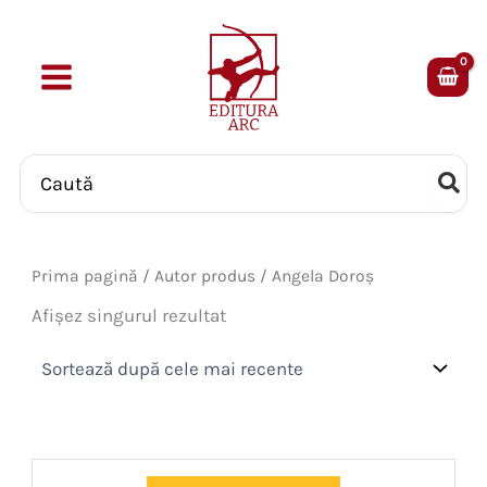
Skip
to
content
Search
for:
Prima pagină
/ Autor produs / Angela Doroș
Afișez singurul rezultat