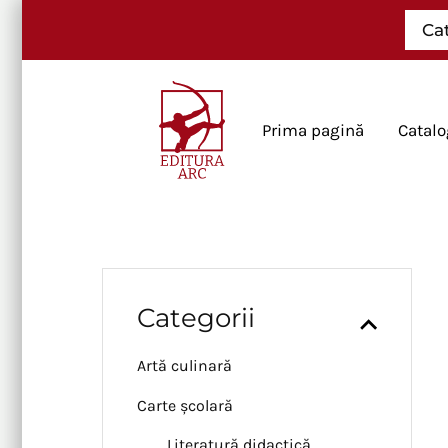
Skip
Ca
to
content
Prima pagină
Catalo
Categorii
Artă culinară
Carte școlară
Literatură didactică