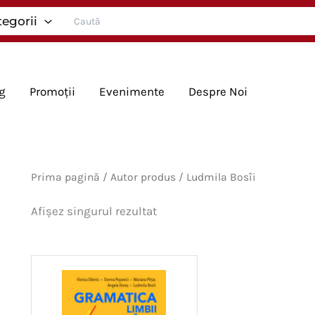
Search
tegorii
for:
g
Promoții
Evenimente
Despre Noi
Prima pagină
/ Autor produs / Ludmila Bosîi
Afișez singurul rezultat