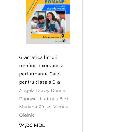
Gramatica limbii
române: exersare și
performanță. Caiet
pentru clasa a 9-a
Angela Doroș
,
Dorina
Popovici
,
Ludmila Bosîi
,
Mariana Pîrțac
,
Viorica
Oleinic
74,00
MDL