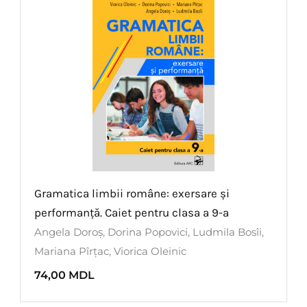
Gramatica limbii române: exersare și
performanță. Caiet pentru clasa a 9-a
Angela Doroș
,
Dorina Popovici
,
Ludmila Bosîi
,
Mariana Pîrțac
,
Viorica Oleinic
74,00
MDL