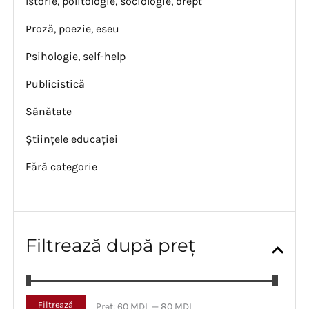
Istorie, politologie, sociologie, drept
Proză, poezie, eseu
Psihologie, self-help
Publicistică
Sănătate
Științele educației
Fără categorie
Filtrează după preț
P
P
Filtrează
Preț:
60 MDL
—
80 MDL