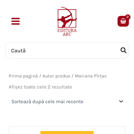
Skip
to
content
Search
for:
Prima pagină
/ Autor produs / Mariana Pîrțac
Sortat
Afișez toate cele 2 rezultate
după
cele
mai
recente