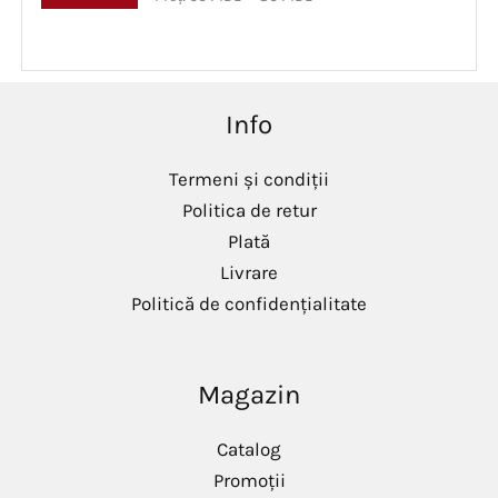
r
r
e
e
ț
ț
m
m
i
a
Info
n
x
i
i
m
m
Termeni și condiții
Politica de retur
Plată
Livrare
Politică de confidențialitate
Magazin
Catalog
Promoții