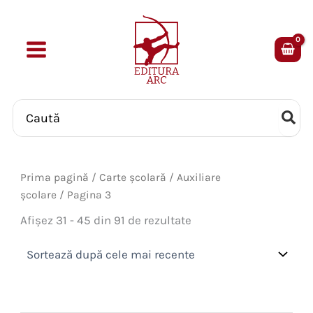
Skip
to
content
Search
for:
Prima pagină
/
Carte școlară
/
Auxiliare
școlare
/ Pagina 3
Sortat
Afișez 31 - 45 din 91 de rezultate
după
cele
mai
recente