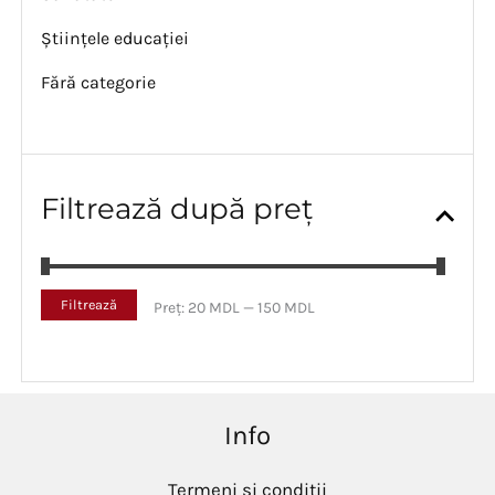
Științele educației
Fără categorie
Filtrează după preț
P
P
Filtrează
Preț:
20 MDL
—
150 MDL
r
r
e
e
ț
ț
m
m
i
a
Info
n
x
i
i
m
m
Termeni și condiții