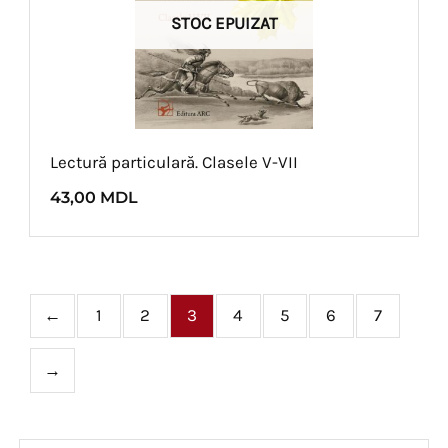
STOC EPUIZAT
Lectură particulară. Clasele V-VII
43,00
MDL
←
1
2
3
4
5
6
7
→